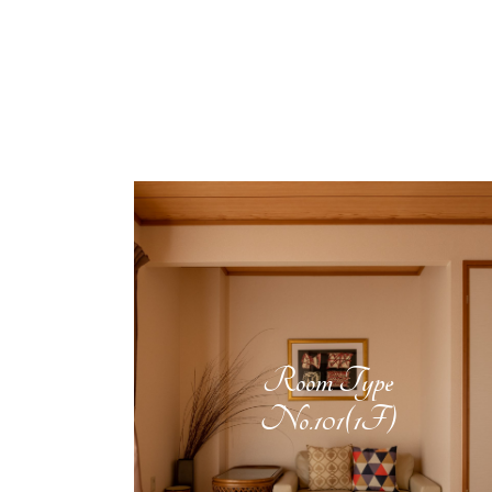
Room Type
No.101(1F)