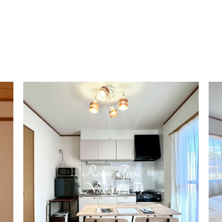
Room Type
No.201(2F)