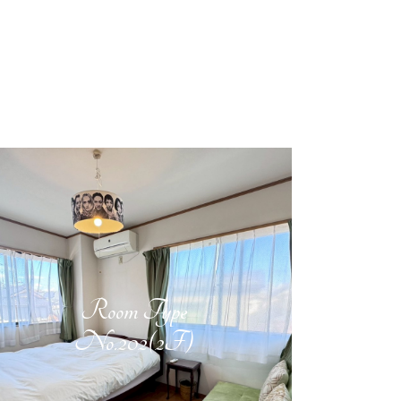
Room Type
No.202(2F)