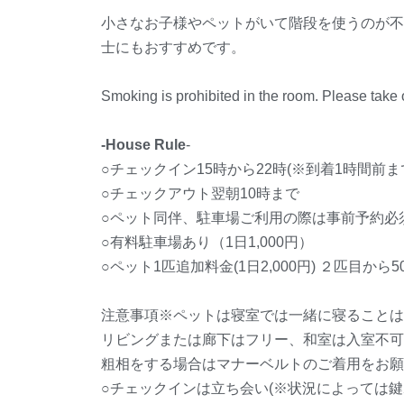
小さなお子様やペットがいて階段を使うのが不
士にもおすすめです。
Smoking is prohibited in the room. Please take o
-House Rule
-
○チェックイン15時から22時(※到着1時間前
○チェックアウト翌朝10時まで
○ペット同伴、駐車場ご利用の際は事前予約必
○有料駐車場あり（1日1,000円）
○ペット1匹追加料金(1日2,000円) ２匹目から5
注意事項※ペットは寝室では一緒に寝ることは
リビングまたは廊下はフリー、和室は入室不可
粗相をする場合はマナーベルトのご着用をお願
○チェックインは立ち会い(※状況によっては鍵