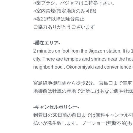
○歯ブラシ、パジャマはご持参下さい。
○室内禁煙(指定場所のみ可能)
○夜21時以降は騒音禁止
ご協力ありがとうございます
-滞在エリア-
2 minutes on foot from the Jigozen station. It is
city. There are temples and shrines near the ho
neighborhood . Okonomiyaki and convenience st
宮島線地御前駅から徒歩2分。 宮島口まで電車
地御前は牡蠣の産地で近所にはあなご飯や牡蠣
-キャンセルポリシー-
到着日の30日前の前日までは無料キャンセル可能
払いが発生致します。 ノーショー(無断不泊)も